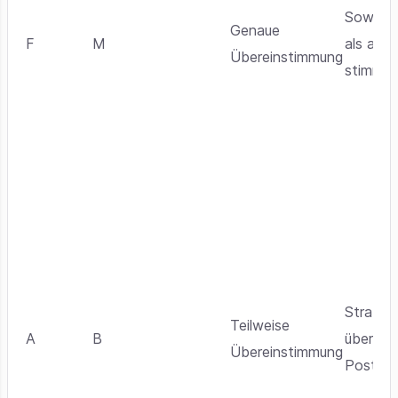
Sowohl 
Genaue
F
M
als auch
Übereinstimmung
stimmen
Straßen
Teilweise
A
B
überein,
Übereinstimmung
Postleit