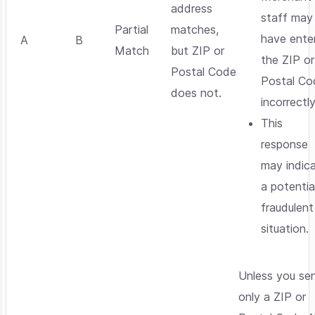
address
staff may
Partial
matches,
have ente
A
B
Match
but ZIP or
the ZIP or
Postal Code
Postal Co
does not.
incorrectl
This
response
may indic
a potentia
fraudulent
situation.
Unless you se
only a ZIP or