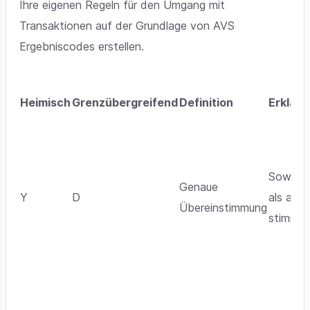
Ihre eigenen Regeln für den Umgang mit
Transaktionen auf der Grundlage von AVS
Ergebniscodes erstellen.
Heimisch
Grenzübergreifend
Definition
Erklär
Sowohl 
Genaue
Y
D
als auch
Übereinstimmung
stimmen