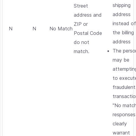
shipping
Street
address
address and
instead o
ZIP or
N
N
No Match
the billing
Postal Code
address
do not
The perso
match.
may be
attemptin
to execut
fraudulent
transactio
"No matc
responses
clearly
warrant