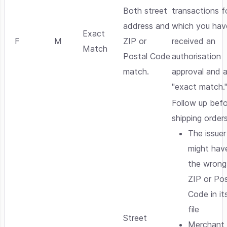
Both street
transactions f
address and
which you hav
Exact
F
M
ZIP or
received an
Match
Postal Code
authorisation
match.
approval and 
"exact match.
Follow up bef
shipping orders
The issuer
might hav
the wrong
ZIP or Pos
Code in it
file
Street
Merchant