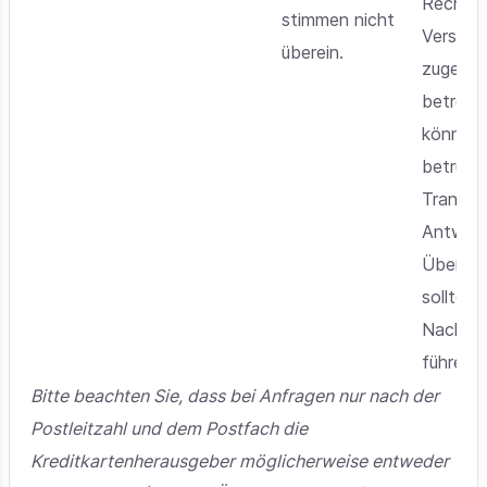
Rechnun
stimmen nicht
Versand
überein.
zugesch
betreff
könnte 
betrüge
Transak
Antwort
Überein
sollten 
Nachfo
führen.
Bitte beachten Sie, dass bei Anfragen nur nach der
Postleitzahl und dem Postfach die
Kreditkartenherausgeber möglicherweise entweder