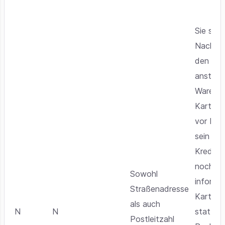
Sie soll
Nachfor
den Kar
anstelle
Waren v
Karteni
vor Kur
sein un
Kreditk
noch ni
Sowohl
informie
Straßenadresse
Karteni
als auch
N
N
statt de
Postleitzahl