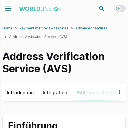
Toggl
Toggle navigation menu
Home
Payment methods & features
Advanced features
Address Verification Service (AVS)
Address Verification
Service (AVS)
Introduction
Integration
AVS Codes & Guideline
Einführung