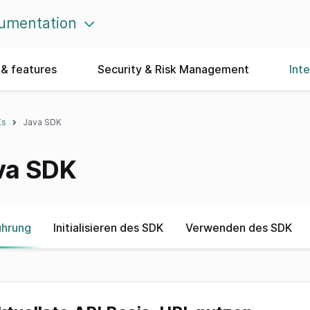
umentation
& features
Security & Risk Management
Int
Ks
Java SDK
va SDK
ührung
Initialisieren des SDK
Verwenden des SDK