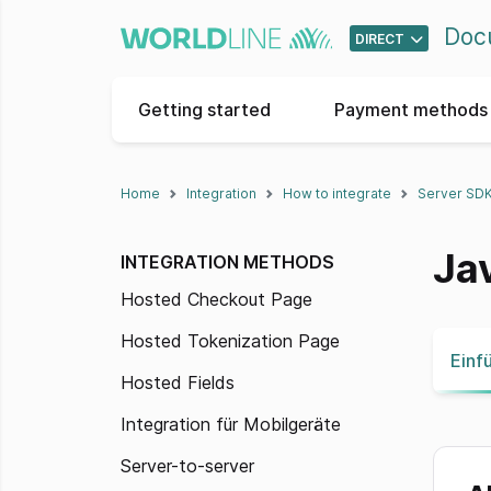
Doc
DIRECT
Getting started
Payment methods 
Home
Integration
How to integrate
Server SD
Ja
INTEGRATION METHODS
Hosted Checkout Page
Hosted Tokenization Page
Einf
Hosted Fields
Integration für Mobilgeräte
Server-to-server