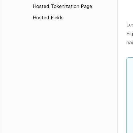
Hosted Tokenization Page
Hosted Fields
Le
Ei
nä