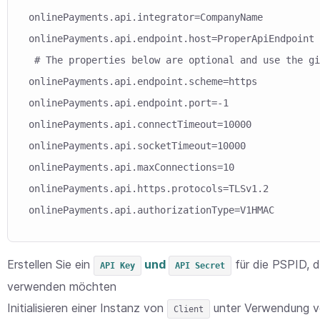
onlinePayments.api.integrator=CompanyName

onlinePayments.api.endpoint.host=ProperApiEndpoint

 # The properties below are optional and use the gi
onlinePayments.api.endpoint.scheme=https

onlinePayments.api.endpoint.port=-1

onlinePayments.api.connectTimeout=10000

onlinePayments.api.socketTimeout=10000

onlinePayments.api.maxConnections=10

onlinePayments.api.https.protocols=TLSv1.2

onlinePayments.api.authorizationType=V1HMAC
Erstellen Sie ein
und
für die PSPID, d
API Key
API Secret
verwenden möchten
Initialisieren einer Instanz von
unter Verwendung 
Client