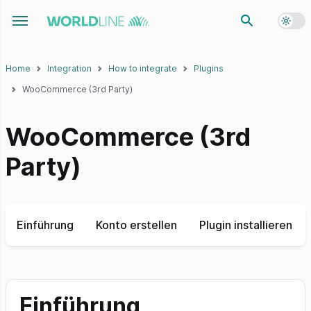
Toggl
Toggle navigation menu
Home
Integration
How to integrate
Plugins
WooCommerce (3rd Party)
WooCommerce (3rd
Party)
Einführung
Konto erstellen
Plugin installieren
Einführung