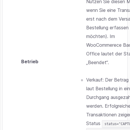
Nutzen Sie diesen 
wenn Sie eine Trans
erst nach dem Vers
Bestellung erfassen
möchten). Im
WooCommerece Ba
Office lautet der St
Betrieb
„Beendet“.
Verkauf: Der Betrag 
laut Bestellung in e
Durchgang ausgezah
werden. Erfolgreich
Transaktionen zeig
Status
status="CAPT