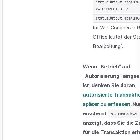
statusOutput.statusC
y="COMPLETED" /
statusOutput.statusC
Im WooCommerce B
Office lautet der St
Bearbeitung“.
Wenn „Betrieb“ auf
„Autorisierung“ eingest
ist, denken Sie daran,
autorisierte Transakti
später zu erfassen
. N
erscheint
statusCode=9
anzeigt, dass Sie die 
für die Transaktion erh