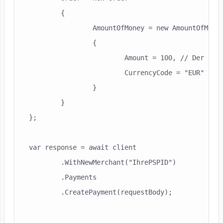
	{

		AmountOfMoney = new AmountOfMoney

		{

			Amount = 100, // Der Betrag, den Sie Ihrem Kunden berechnen möchten, multipliziert mit 100 (1,00 EUR)

			CurrencyCode = "EUR"

		}

	}

};

var response = await client

	.WithNewMerchant("IhrePSPID")

	.Payments

	.CreatePayment(requestBody);
