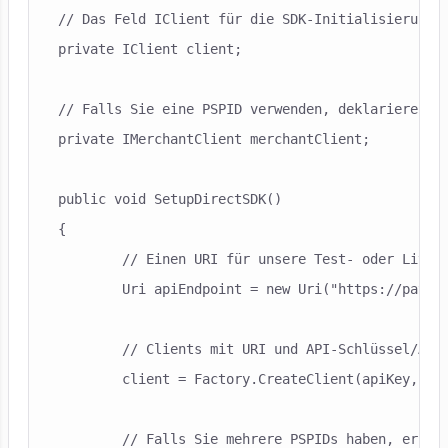
// Das Feld IClient für die SDK-Initialisierung u
private IClient client;

// Falls Sie eine PSPID verwenden, deklarieren Si
private IMerchantClient merchantClient;

public void SetupDirectSDK()

{

	// Einen URI für unsere Test- oder Live-Umgebung einrichten

	Uri apiEndpoint = new Uri("https://payment.preprod.direct.worldline-solutions.com/");

	// Clients mit URI und API-Schlüssel/API-Geheimnis aus Ihrer PSPID initialisieren		

	client = Factory.CreateClient(apiKey, apiSecret, apiEndpoint, integrator);

	// Falls Sie mehrere PSPIDs haben, ersetzen Sie bitte den merchantClient in den folgenden Beispielen durch dieses Code-Beispiel: 
