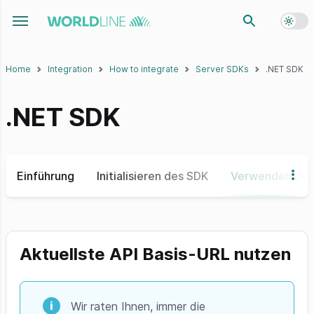
Toggl
Toggle navigation menu
Home
Integration
How to integrate
Server SDKs
.NET SDK
.NET SDK
Einführung
Initialisieren des SDK
Verwenden des
Aktuellste API Basis-URL nutzen
Wir raten Ihnen, immer die