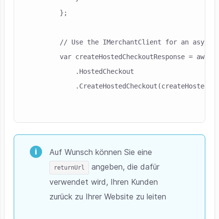
        };

        // Use the IMerchantClient for an asynchr
        var createHostedCheckoutResponse = await 
            .HostedCheckout

            .CreateHostedCheckout(createHostedChe
Auf Wunsch können Sie eine
angeben, die dafür
returnUrl
verwendet wird, Ihren Kunden
zurück zu Ihrer Website zu leiten