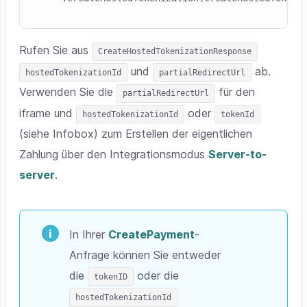
Rufen Sie aus
CreateHostedTokenizationResponse
und
ab.
hostedTokenizationId
partialRedirectUrl
Verwenden Sie die
für den
partialRedirectUrl
iframe und
oder
hostedTokenizationId
tokenId
(siehe Infobox) zum Erstellen der eigentlichen
Zahlung über den Integrationsmodus
Server-to-
server
.
In Ihrer
CreatePayment
-
Anfrage können Sie entweder
die
oder die
tokenID
hostedTokenizationId