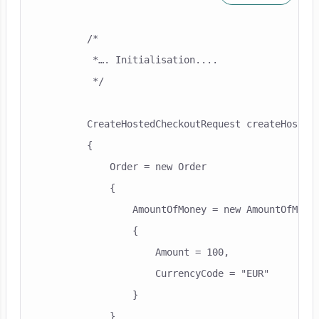
        /*

         *…. Initialisation....

         */

        CreateHostedCheckoutRequest createHostedC
        {

            Order = new Order

            {

                AmountOfMoney = new AmountOfMoney
                {

                    Amount = 100,

                    CurrencyCode = "EUR"

                }

            }
