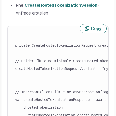
eine
CreateHostedTokenizationSession
-
Anfrage erstellen
Copy
Skip code example
private CreateHostedTokenizationRequest createHos
// Felder für eine minimale CreateHostedTokenizat
createHostedTokenizationRequest.Variant = “my-cus
// IMerchantClient für eine asynchrone Anfrage an
var createHostedTokenizationResponse = await merc
    .HostedTokenization
