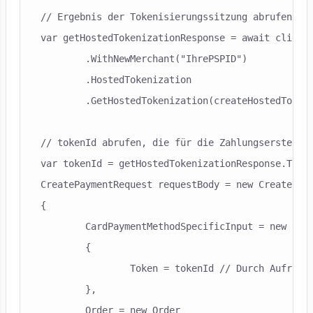
// Ergebnis der Tokenisierungssitzung abrufen

var getHostedTokenizationResponse = await client

	.WithNewMerchant("IhrePSPID")

	.HostedTokenization

	.GetHostedTokenization(createHostedTokenizationResponse.HostedTokenizationId);

// tokenId abrufen, die für die Zahlungserstellun
var tokenId = getHostedTokenizationResponse.Token
CreatePaymentRequest requestBody = new CreatePaym
{

	CardPaymentMethodSpecificInput = new CardPaymentMethodSpecificInput

	{

		Token = tokenId // Durch Aufruf von GetHostedTokenization() empfangenes Token

	},

	Order = new Order
